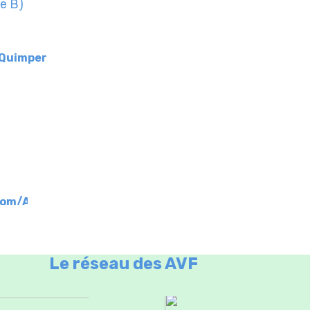
ne B)
 Quimper
com/AVF-
Le réseau des AVF