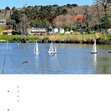
Exporter les lignes sélectionnées
Exporter toutes les colonnes
Exporter uniquement les colonnes affichées
Menu
Ajoutez un logo, un bouton, des réseaux sociaux
Cliquez pour éditer