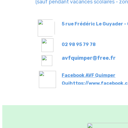
(sauf pendant vacanc
es scolaires - zo
5 rue Frédéric Le Guyader -
02 98 95 79 78
avfquimper@free.fr
Facebook AVF Quimper
Qui
https://www.facebook.
Quimper-
100084804680815/
mper