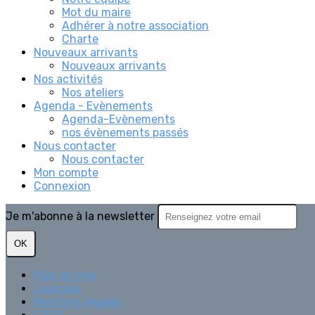
Mot du maire
Adhérer à notre association
Charte
Nouveaux arrivants
Nouveaux arrivants
Nos activités
Nos ateliers
Agenda - Evènements
Agenda-Evènements
nos évènements passés
Nous contacter
Nous contacter
Mon compte
Connexion
Je m'abonne à la newsletter
OK
Plan du site
Licences
Mentions légales